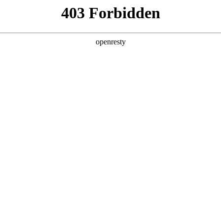
产品及服务
行业解决方案
合作伙伴
投资者关系
！智能监控下的安心就餐体验
有条：大屏可见排队人数，明厨亮灶，在食品卫生备受关注的今天
别、动火离人、就餐人数统计等多个业务场景，形成了有效的管理监控手
教育等行业的数字化转型中赢得了市场广泛认可。今年暑期，微诺时代利用物联网
助力中国农业大学食堂升级。