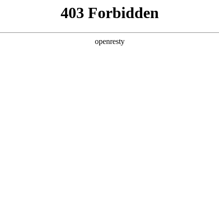
产品及服务
行业解决方案
合作伙伴
投资者关系
合作协议 共建数智化新生态
限公司（以下简称“YMatrix”）与北京NO钱包数码云计算有限公司（以下
生态建设以及智能制造和行业数智化转型等方面展开合作，共同打造开放共赢